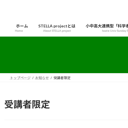
コ
ナ
ン
ビ
テ
ゲ
ン
ー
ホーム
STELLA projectとは
小中高大連携型「科学
ツ
シ
Home
About STELLA project
Iwate Univ Sunday S
へ
ョ
ス
ン
キ
に
ッ
移
プ
動
トップページ
お知らせ
受講者限定
受講者限定